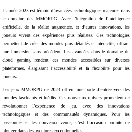
L’année 2023 est témoin d’avancées technologiques majeures dans
le domaine des MMORPG. Avec l’intégration de l’intelligence
artificielle, de la réalité augmentée, et d’autres innovations, les
joueurs vivent des expériences plus réalistes. Ces technologies
permettent de créer des mondes plus détaillés et interactifs, offrant
une immersion sans précédent. Les avancées dans le domaine du
cloud gaming rendent ces mondes accessibles sur diverses
plateformes, élargissant l’accessibilité et la flexibilité pour les
joueurs.
Les jeux MMORPG de 2023 offrent une porte d’entrée vers des
mondes fascinants et inédits. Ces nouveaux univers promettent de
révolutionner l’expérience de jeu, avec des innovations
technologiques et des communautés dynamiques. Pour les
passionnés et les nouveaux venus, c’est l’occasion parfaite de
plonger dans des aventures exceptionnelles.