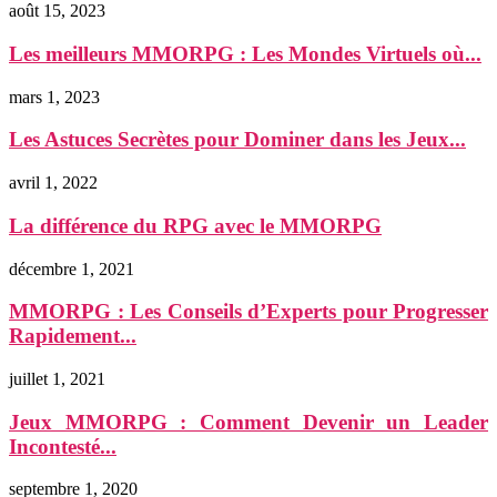
août 15, 2023
Les meilleurs MMORPG : Les Mondes Virtuels où...
mars 1, 2023
Les Astuces Secrètes pour Dominer dans les Jeux...
avril 1, 2022
La différence du RPG avec le MMORPG
décembre 1, 2021
MMORPG : Les Conseils d’Experts pour Progresser
Rapidement...
juillet 1, 2021
Jeux MMORPG : Comment Devenir un Leader
Incontesté...
septembre 1, 2020