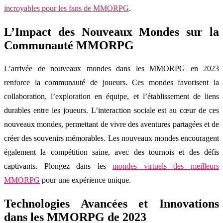
incroyables pour les fans de MMORPG
.
L’Impact des Nouveaux Mondes sur la
Communauté MMORPG
L’arrivée de nouveaux mondes dans les MMORPG en 2023
renforce la communauté de joueurs. Ces mondes favorisent la
collaboration, l’exploration en équipe, et l’établissement de liens
durables entre les joueurs. L’interaction sociale est au cœur de ces
nouveaux mondes, permettant de vivre des aventures partagées et de
créer des souvenirs mémorables. Les nouveaux mondes encouragent
également la compétition saine, avec des tournois et des défis
captivants. Plongez dans les
mondes virtuels des meilleurs
MMORPG
pour une expérience unique.
Technologies Avancées et Innovations
dans les MMORPG de 2023