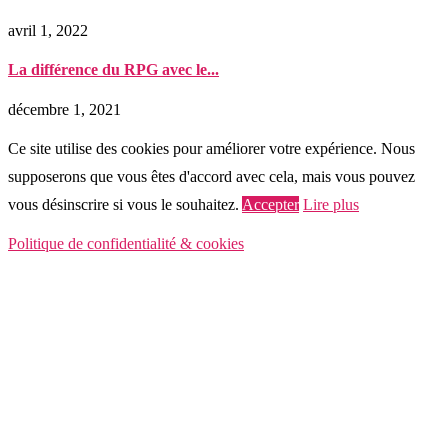
avril 1, 2022
La différence du RPG avec le...
décembre 1, 2021
Ce site utilise des cookies pour améliorer votre expérience. Nous
supposerons que vous êtes d'accord avec cela, mais vous pouvez
vous désinscrire si vous le souhaitez.
Accepter
Lire plus
Politique de confidentialité & cookies