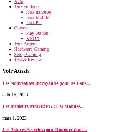
Actu
Jeux en ligne
Jeux mmorpg
Jeux Mobile
Jeux PC
Console
Play Station
XBOX
Jeux Argent
Hardware Gaming
Setup Gaming
Test & Review
Voir Aussi
x
Les Nouveautés Incroyables pour les Fans...
août 15, 2023
Les meilleurs MMORPG : Les Mondes...
mars 1, 2023
Les Astuces Secrètes pour Dominer dans...