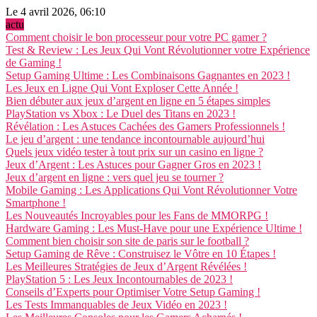
Le 4 avril 2026, 06:10
actu
Comment choisir le bon processeur pour votre PC gamer ?
Test & Review : Les Jeux Qui Vont Révolutionner votre Expérience
de Gaming !
Setup Gaming Ultime : Les Combinaisons Gagnantes en 2023 !
Les Jeux en Ligne Qui Vont Exploser Cette Année !
Bien débuter aux jeux d’argent en ligne en 5 étapes simples
PlayStation vs Xbox : Le Duel des Titans en 2023 !
Révélation : Les Astuces Cachées des Gamers Professionnels !
Le jeu d’argent : une tendance incontournable aujourd’hui
Quels jeux vidéo tester à tout prix sur un casino en ligne ?
Jeux d’Argent : Les Astuces pour Gagner Gros en 2023 !
Jeux d’argent en ligne : vers quel jeu se tourner ?
Mobile Gaming : Les Applications Qui Vont Révolutionner Votre
Smartphone !
Les Nouveautés Incroyables pour les Fans de MMORPG !
Hardware Gaming : Les Must-Have pour une Expérience Ultime !
Comment bien choisir son site de paris sur le football ?
Setup Gaming de Rêve : Construisez le Vôtre en 10 Étapes !
Les Meilleures Stratégies de Jeux d’Argent Révélées !
PlayStation 5 : Les Jeux Incontournables de 2023 !
Conseils d’Experts pour Optimiser Votre Setup Gaming !
Les Tests Immanquables de Jeux Vidéo en 2023 !