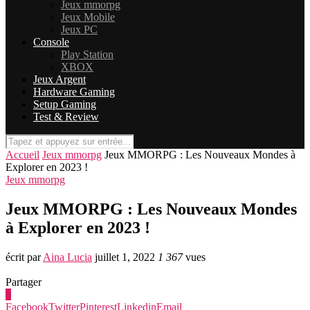
Jeux mmorpg
Jeux Mobile
Jeux PC
Console
Play Station
XBOX
Jeux Argent
Hardware Gaming
Setup Gaming
Test & Review
Accueil
Jeux mmorpg
Jeux MMORPG : Les Nouveaux Mondes à
Explorer en 2023 !
Jeux mmorpg
Jeux MMORPG : Les Nouveaux Mondes
à Explorer en 2023 !
écrit par
Aina Lucia
juillet 1, 2022
1 367
vues
Partager
0
Facebook
Twitter
Pinterest
Linkedin
Email