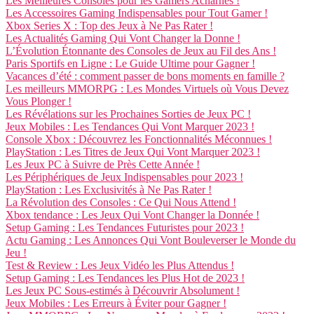
Les Meilleures Consoles pour les Gamers Acharnés !
Les Accessoires Gaming Indispensables pour Tout Gamer !
Xbox Series X : Top des Jeux à Ne Pas Rater !
Les Actualités Gaming Qui Vont Changer la Donne !
L’Évolution Étonnante des Consoles de Jeux au Fil des Ans !
Paris Sportifs en Ligne : Le Guide Ultime pour Gagner !
Vacances d’été : comment passer de bons moments en famille ?
Les meilleurs MMORPG : Les Mondes Virtuels où Vous Devez
Vous Plonger !
Les Révélations sur les Prochaines Sorties de Jeux PC !
Jeux Mobiles : Les Tendances Qui Vont Marquer 2023 !
Console Xbox : Découvrez les Fonctionnalités Méconnues !
PlayStation : Les Titres de Jeux Qui Vont Marquer 2023 !
Les Jeux PC à Suivre de Près Cette Année !
Les Périphériques de Jeux Indispensables pour 2023 !
PlayStation : Les Exclusivités à Ne Pas Rater !
La Révolution des Consoles : Ce Qui Nous Attend !
Xbox tendance : Les Jeux Qui Vont Changer la Donnée !
Setup Gaming : Les Tendances Futuristes pour 2023 !
Actu Gaming : Les Annonces Qui Vont Bouleverser le Monde du
Jeu !
Test & Review : Les Jeux Vidéo les Plus Attendus !
Setup Gaming : Les Tendances les Plus Hot de 2023 !
Les Jeux PC Sous-estimés à Découvrir Absolument !
Jeux Mobiles : Les Erreurs à Éviter pour Gagner !